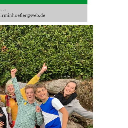
-Mail
pirminhoefler@web.de