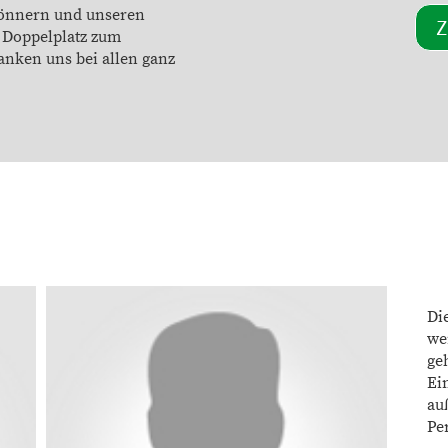
Gönnern und unseren
Z
r Doppelplatz zum
anken uns bei allen ganz
Di
we
ge
Ei
au
Pe